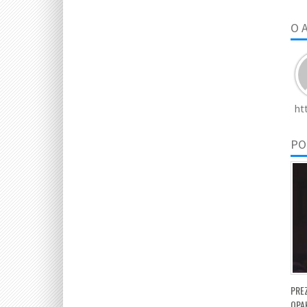
O 
ht
PO
PRE
OPA