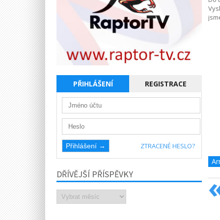
Vysl
jsme
PŘIHLÁŠENÍ
REGISTRACE
ZTRACENÉ HESLO?
Ar
DŘÍVĚJŠÍ PŘÍSPĚVKY
Dřívější
příspěvky