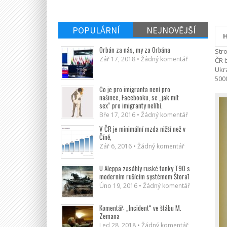
POPULÁRNÍ
NEJNOVĚJŠÍ
H
Orbán za nás, my za Orbána
Str
Zář 17, 2018 • Žádný komentář
ČR b
Ukr
500
Co je pro imigranta není pro
našince, Facebooku, se „jak mít
sex“ pro imigranty nelíbí.
Bře 17, 2016 • Žádný komentář
V ČR je minimální mzda nižší než v
Číně,
Zář 6, 2016 • Žádný komentář
U Aleppa zasáhly ruské tanky T90 s
moderním rušícím systémem Štora1
Úno 19, 2016 • Žádný komentář
Komentář: „Incident“ ve štábu M.
Zemana
Led 28, 2018 • Žádný komentář