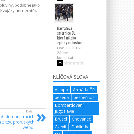
spoluviny, podobně jako
 vojáky ani nechtěli.
Návratová
směrnice EU,
která nikoho
zpátky nedostane
Úno 20, 2016 •
Žádné
komentáře
/5
KLÍČOVÁ SLOVA
Aleppo
Armáda ČR
beseda
bezpečnost
Bombardovaní
Jugoslávie
Další:
 při demonstracích
Brusel
Chovanec
a z tzv. proruských
Czexit
Dublin IV
webů.