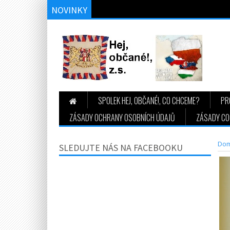
NOVINKY
Protest proti špatnému hospodaření vede
SPOLEK HEJ, OBČANÉ!, CO CHCEME?
PR
ZÁSADY OCHRANY OSOBNÍCH ÚDAJŮ
ZÁSADY COO
Do
SLEDUJTE NÁS NA FACEBOOKU