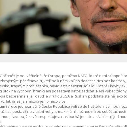
.
 Občané!: Je neuvěřitelné, že Evropa, potažmo NATO, které není schopné br
brojenými přistěhovalci, kteří se k nám valí po desetitisících bez kontroly
usko, trapným prohlášením, navíc ještě neexistující silou, která i kdyby e
ci útok na východní hranici ani pozastavit natož zadržet. Není vůbec žádný
opa bezbranná a její osud je v rukou USA a Ruska v podstatě stejně jako to
70. let, dnes jen možná jen o něco více.
um i srdce jednoznačně České Republice velí se do hašteření velmocí neza
ažit se postavit na vlastní nohy, s maximální možnou mírou soběstačnosti a
tnou pravdou, že svět respektuje a naslouchá jen síle a slabí mají jedino
.
éto pozice jsme se nechali poslední roky vmanipulovat je čas s tím něco dě