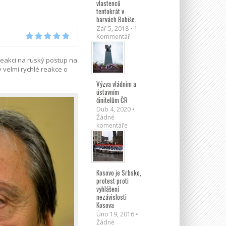
vlastenců
tentokrát v
barvách Babiše.
Zář 5, 2018 • 1
Kommentář
 reakci na ruský postup na
 velmi rychlé reakce o
Výzva vládním a
ústavním
činitelům ČR
Dub 4, 2020 •
Žádné
komentáře
Kosovo je Srbsko,
protest proti
vyhlášení
nezávislosti
Kosova
Úno 19, 2016 •
Žádné