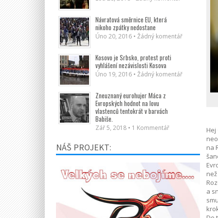
Návratová směrnice EU, která
nikoho zpátky nedostane
Úno 20, 2016 • Žádný komentář
Kosovo je Srbsko, protest proti
vyhlášení nezávislosti Kosova
Úno 19, 2016 • Žádný komentář
Zneuznaný eurohujer Máca z
Evropských hodnot na lovu
vlastenců tentokrát v barvách
Babiše.
Zář 5, 2018 • 1 Kommentář
Hej
neoz
NÁŠ PROJEKT:
na R
šan
Evr
než 
Roz
a sn
smu
krok
Do t