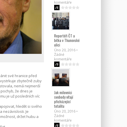
komentáře
/5
Reportéři ČT a
bitka v Thunovské
ulici
Úno 20, 2016 •
Žádné
komentáře
/5
ánit své hranice před
, vystrkuje zbytečně zuby
xistovala, nemá nejmenší
 pochyb, že dnes je
Jak milovníci
mu je už posledních víc
svobody vítají
přicházející
totalitu
pojovat, hledět si svého
Úno 20, 2016 •
 nezávislosti. Je
Žádné
u možnost, držet hubu a
komentáře
/5
lat.