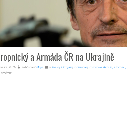
tropnický a Armáda ČR na Ukrajině
no 22, 2016
Publikoval:
Maja
v
Rusko
,
Ukrajina
,
z domova
,
zpravodajství Hej, Občané!, 
 přečtení