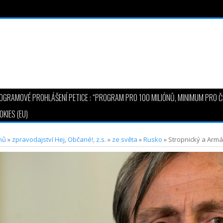
ní České Televize a…
OGRAMOVÉ PROHLÁŠENÍ PETICE : “PROGRAM PRO 100 MILIÓNŮ, MINIMUM PRO Č
KIES (EU)
mů
»
zpravodajství Hej, Občané!, z.s.
»
ze světa
»
Rusko
»
Stropnický a Armá