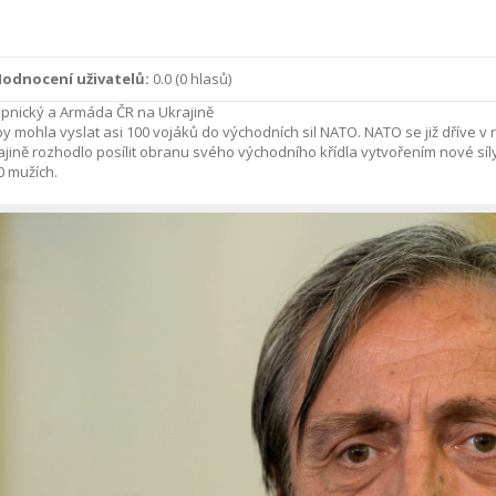
odnocení uživatelů:
0.0
(
0
hlasů)
opnický a Armáda ČR na Ukrajině
y mohla vyslat asi 100 vojáků do východních sil NATO. NATO se již dříve v
ajině rozhodlo posílit obranu svého východního křídla vytvořením nové síly
0 mužích.