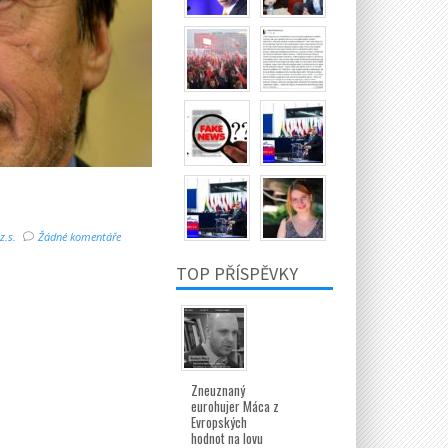
z.s.
Žádné komentáře
TOP PŘÍSPĚVKY
Zneuznaný
eurohujer Máca z
Evropských
hodnot na lovu