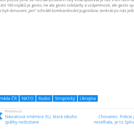
ání 100 vojáků je gesto, ne ale gesto solidarity a vzájemnosti, ale gesto 
 byli donuceni „jen“ schválit bombardování Jugoslávie, tenkrát po nás ještě
máda ČR
NATO
Rusko
Stropnický
Ukrajina
Předchozí:
Návratová směrnice EU, která nikoho
Chovanec: Policie
zpátky nedostane
neselhala, je to špín