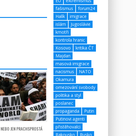
EU
extrémismus
fašismus
forum24
Halík
imigrace
islám
Jugoslávie
kmotři
kontrola hranic
Kosovo
kritika ČT
Majdan
masová imigrace
nacismus
NATO
Okamura
omezování svobody
politika a styl
poslanec
propaganda
Putin
Putinovi agenti
přistěhovalci
? NEBO JEN PRACHSPROSTÁ
Rakousko
Rusko